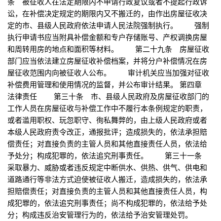
条 被征收人在法定期限内不申请行政复议或者不提起行政诉
讼，在补偿决定规定的期限内又不搬迁的，由作出房屋征收决
定的市、县级人民政府依法申请人民法院强制执行。 强制
执行申请书应当附具补偿金额和专户存储账号、产权调换房屋
和周转用房的地点和面积等材料。 第二十九条 房屋征收
部门应当依法建立房屋征收补偿档案，并将分户补偿情况在房
屋征收范围内向被征收人公布。 审计机关应当加强对征收
补偿费用管理和使用情况的监督，并公布审计结果。 第四章
法律责任 第三十条 市、县级人民政府及房屋征收部门的
工作人员在房屋征收与补偿工作中不履行本条例规定的职责，
或者滥用职权、玩忽职守、徇私舞弊的，由上级人民政府或者
本级人民政府责令改正，通报批评；造成损失的，依法承担赔
偿责任；对直接负责的主管人员和其他直接责任人员，依法给
予处分；构成犯罪的，依法追究刑事责任。 第三十一条
采取暴力、威胁或者违反规定中断供水、供热、供气、供电和
道路通行等非法方式迫使被征收人搬迁，造成损失的，依法承
担赔偿责任；对直接负责的主管人员和其他直接责任人员，构
成犯罪的，依法追究刑事责任；尚不构成犯罪的，依法给予处
分；构成违反治安管理行为的，依法给予治安管理处罚。