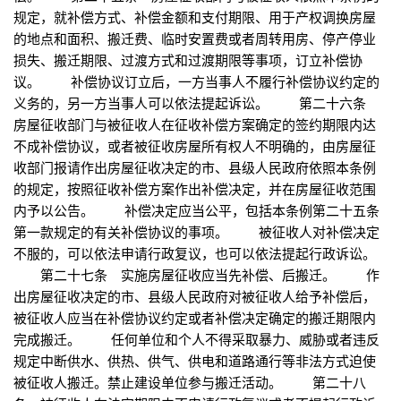
规定，就补偿方式、补偿金额和支付期限、用于产权调换房屋
的地点和面积、搬迁费、临时安置费或者周转用房、停产停业
损失、搬迁期限、过渡方式和过渡期限等事项，订立补偿协
议。 补偿协议订立后，一方当事人不履行补偿协议约定的
义务的，另一方当事人可以依法提起诉讼。 第二十六条
房屋征收部门与被征收人在征收补偿方案确定的签约期限内达
不成补偿协议，或者被征收房屋所有权人不明确的，由房屋征
收部门报请作出房屋征收决定的市、县级人民政府依照本条例
的规定，按照征收补偿方案作出补偿决定，并在房屋征收范围
内予以公告。 补偿决定应当公平，包括本条例第二十五条
第一款规定的有关补偿协议的事项。 被征收人对补偿决定
不服的，可以依法申请行政复议，也可以依法提起行政诉讼。
第二十七条 实施房屋征收应当先补偿、后搬迁。 作
出房屋征收决定的市、县级人民政府对被征收人给予补偿后，
被征收人应当在补偿协议约定或者补偿决定确定的搬迁期限内
完成搬迁。 任何单位和个人不得采取暴力、威胁或者违反
规定中断供水、供热、供气、供电和道路通行等非法方式迫使
被征收人搬迁。禁止建设单位参与搬迁活动。 第二十八