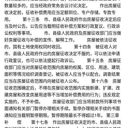
数量较多的，应当经政府常务会议讨论决定。 作出房屋征
收决定前，征收补偿费用应当足额到位、专户存储、专款专
用。 第十三条 市、县级人民政府作出房屋征收决定后应
当及时公告。公告应当载明征收补偿方案和行政复议、行政诉
讼权利等事项。 市、县级人民政府及房屋征收部门应当做
好房屋征收与补偿的宣传、解释工作。 房屋被依法征收
的，国有土地使用权同时收回。 第十四条 被征收人对
市、县级人民政府作出的房屋征收决定不服的，可以依法申请
行政复议，也可以依法提起行政诉讼。 第十五条 房屋征
收部门应当对房屋征收范围内房屋的权属、区位、用途、建筑
面积等情况组织调查登记，被征收人应当予以配合。调查结果
应当在房屋征收范围内向被征收人公布。 第十六条 房屋
征收范围确定后，不得在房屋征收范围内实施新建、扩建、改
建房屋和改变房屋用途等不当增加补偿费用的行为；违反规定
实施的，不予补偿。 房屋征收部门应当将前款所列事项书
面通知有关部门暂停办理相关手续。暂停办理相关手续的书面
通知应当载明暂停期限。暂停期限最长不得超过1年。 第三章
补 偿 第十七条 作出房屋征收决定的市、县级人民政