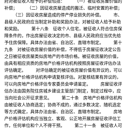
府对被征收人给予的补偿包括： （一）被征收房屋价值的
补偿； （二）因征收房屋造成的搬迁、临时安置的补偿；
（三）因征收房屋造成的停产停业损失的补偿。 市、
县级人民政府应当制定补助和奖励办法，对被征收人给予补助
和奖励。 第十八条 征收个人住宅，被征收人符合住房保
障条件的，作出房屋征收决定的市、县级人民政府应当优先给
予住房保障。具体办法由省、自治区、直辖市制定。 第十
九条 对被征收房屋价值的补偿，不得低于房屋征收决定公告
之日被征收房屋类似房地产的市场价格。被征收房屋的价值，
由具有相应资质的房地产价格评估机构按照房屋征收评估办法
评估确定。 对评估确定的被征收房屋价值有异议的，可以
向房地产价格评估机构申请复核评估。对复核结果有异议的，
可以向房地产价格评估专家委员会申请鉴定。 房屋征收评
估办法由国务院住房城乡建设主管部门制定，制定过程中，应
当向社会公开征求意见。 第二十条 房地产价格评估机构
由被征收人协商选定；协商不成的，通过多数决定、随机选定
等方式确定，具体办法由省、自治区、直辖市制定。 房地
产价格评估机构应当独立、客观、公正地开展房屋征收评估工
作，任何单位和个人不得干预。 第二十一条 被征收人可