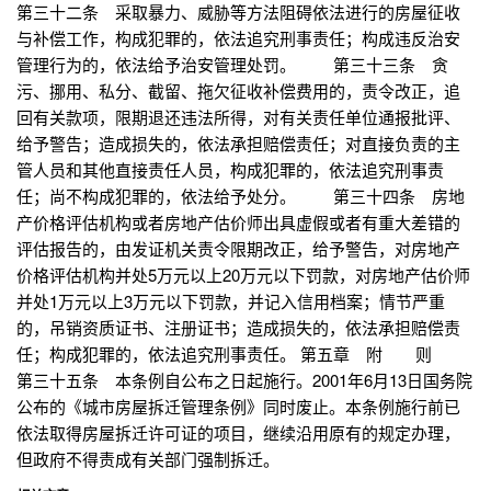
第三十二条 采取暴力、威胁等方法阻碍依法进行的房屋征收
与补偿工作，构成犯罪的，依法追究刑事责任；构成违反治安
管理行为的，依法给予治安管理处罚。 第三十三条 贪
污、挪用、私分、截留、拖欠征收补偿费用的，责令改正，追
回有关款项，限期退还违法所得，对有关责任单位通报批评、
给予警告；造成损失的，依法承担赔偿责任；对直接负责的主
管人员和其他直接责任人员，构成犯罪的，依法追究刑事责
任；尚不构成犯罪的，依法给予处分。 第三十四条 房地
产价格评估机构或者房地产估价师出具虚假或者有重大差错的
评估报告的，由发证机关责令限期改正，给予警告，对房地产
价格评估机构并处5万元以上20万元以下罚款，对房地产估价师
并处1万元以上3万元以下罚款，并记入信用档案；情节严重
的，吊销资质证书、注册证书；造成损失的，依法承担赔偿责
任；构成犯罪的，依法追究刑事责任。 第五章 附 则
第三十五条 本条例自公布之日起施行。2001年6月13日国务院
公布的《城市房屋拆迁管理条例》同时废止。本条例施行前已
依法取得房屋拆迁许可证的项目，继续沿用原有的规定办理，
但政府不得责成有关部门强制拆迁。