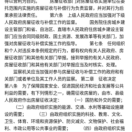
得以营利为目的。 房屋征收部门对房屋征收实施单位在委
托范围内实施的房屋征收与补偿行为负责监督，并对其行为后
果承担法律责任。 第六条 上级人民政府应当加强对下级
人民政府房屋征收与补偿工作的监督。 国务院住房城乡建
设主管部门和省、自治区、直辖市人民政府住房城乡建设主管
部门应当会同同级财政、国土资源、发展改革等有关部门，加
强对房屋征收与补偿实施工作的指导。 第七条 任何组织
和个人对违反本条例规定的行为，都有权向有关人民政府、房
屋征收部门和其他有关部门举报。接到举报的有关人民政府、
房屋征收部门和其他有关部门对举报应当及时核实、处理。
监察机关应当加强对参与房屋征收与补偿工作的政府和有
关部门或者单位及其工作人员的监察。 第二章 征收决定
第八条 为了保障国家安全、促进国民经济和社会发展等公共
利益的需要，有下列情形之一，确需征收房屋的，由市、县级
人民政府作出房屋征收决定： （一）国防和外交的需要；
（二）由政府组织实施的能源、交通、水利等基础设施建
设的需要； （三）由政府组织实施的科技、教育、文化、
卫生、体育、环境和资源保护、防灾减灾、文物保护、社会福
利、市政公用等公共事业的需要； （四）由政府组织实施