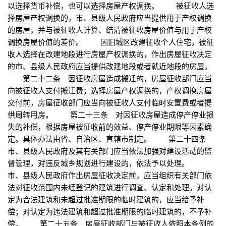
以选择货币补偿，也可以选择房屋产权调换。 被征收人选
择房屋产权调换的，市、县级人民政府应当提供用于产权调换
的房屋，并与被征收人计算、结清被征收房屋价值与用于产权
调换房屋价值的差价。 因旧城区改建征收个人住宅，被征
收人选择在改建地段进行房屋产权调换的，作出房屋征收决定
的市、县级人民政府应当提供改建地段或者就近地段的房屋。
第二十二条 因征收房屋造成搬迁的，房屋征收部门应当
向被征收人支付搬迁费；选择房屋产权调换的，产权调换房屋
交付前，房屋征收部门应当向被征收人支付临时安置费或者提
供周转用房。 第二十三条 对因征收房屋造成停产停业损
失的补偿，根据房屋被征收前的效益、停产停业期限等因素确
定。具体办法由省、自治区、直辖市制定。 第二十四条
市、县级人民政府及其有关部门应当依法加强对建设活动的监
督管理，对违反城乡规划进行建设的，依法予以处理。
市、县级人民政府作出房屋征收决定前，应当组织有关部门依
法对征收范围内未经登记的建筑进行调查、认定和处理。对认
定为合法建筑和未超过批准期限的临时建筑的，应当给予补
偿；对认定为违法建筑和超过批准期限的临时建筑的，不予补
偿。 第二十五条 房屋征收部门与被征收人依照本条例的